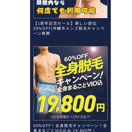
【1周年記念セール】新しい部位
50%OFF|沖縄市メンズ脱毛キャンペ
ーン再開
60%OFF！全身脱毛キャンペーン！全
身まるごとVIO込み 19,800円！