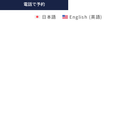
電話で予約
日本語
English
(
英語
)