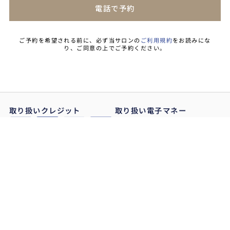
電話で予約
ご予約を希望される前に、必ず当サロンの
ご利用規約
をお読みにな
り、ご同意の上でご予約ください。
取り扱いクレジット
取り扱い電子マネー
全身
脱毛の流れ
アカラ
料金表
会社概
脱毛の変化
アクセ